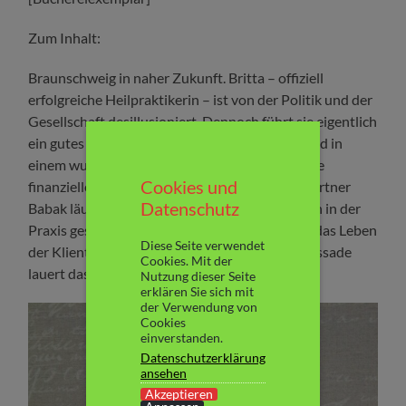
Zum Inhalt:
Braunschweig in naher Zukunft. Britta – offiziell
erfolgreiche Heilpraktikerin – ist von der Politik und der
Gesellschaft desillusioniert. Dennoch führt sie eigentlich
ein gutes Leben. Verheiratet, mit Mann und Kind in
einem wunderschönen Eigenheim lebend. Keine
Cookies und
finanziellen Sorgen. Die Praxis mit Geschäftspartner
Datenschutz
Babak läuft gut. Auch wenn das, was tatsächlich in der
Praxis geschieht nur bedingt damit zu tun hat, das Leben
Diese Seite verwendet
der Klienten zu verbessern. Denn hinter der Fassade
Cookies. Mit der
lauert das einträgliche Geschäft mit dem Tod…
Nutzung dieser Seite
erklären Sie sich mit
der Verwendung von
Cookies
einverstanden.
Datenschutzerklärung
ansehen
Akzeptieren