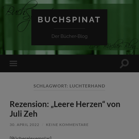
BUCHSPINAT
Der Bücher-Blog
Suchfe
Mobile-
ein-/a
Menü
ein-/ausblenden
SCHLAGWORT:
LUCHTERHAND
Rezension: „Leere Herzen“ von
Juli Zeh
30. APRIL 2022
/
KEINE KOMMENTARE
[Büchereiexemplar]