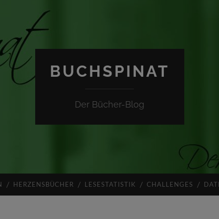
BUCHSPINAT
Der Bücher-Blog
N
HERZENSBÜCHER
LESESTATISTIK
CHALLENGES
DAT