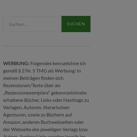
Suchen
nach:
WERBUNG:
Folgendes kennzeichne ich
gemäß § 2 Nr. 5 TMG als Werbung: In
meinen Beiträgen finden sich
Rezensionen/Texte über als
„Rezensionexemplare“ gekennzeichnete
erhaltene Bücher, Links oder Hashtags zu
Verlagen, Autoren, literarischen
Agenturen, sowie zu Büchern auf
Amazon, anderen Buchwebseiten oder
der Webseite des jeweiligen Verlags bzw.
Autors. Andere Links werden jeweils im