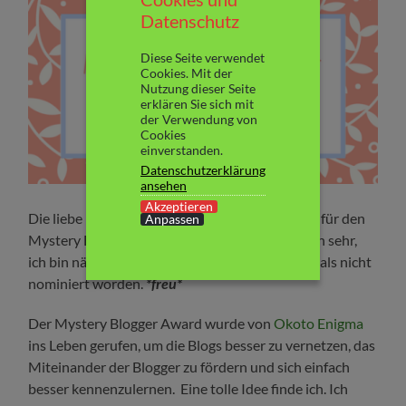
Datenschutz
Diese Seite verwendet
Cookies. Mit der
Nutzung dieser Seite
erklären Sie sich mit
der Verwendung von
Cookies
einverstanden.
Datenschutzerklärung
ansehen
Akzeptieren
Die liebe Katrin vom
Seitenzeitenblog
hat mich für den
Anpassen
Mystery Blogger Award nominiert. Ich freu mich sehr,
ich bin nämlich bisher überhaupt noch nie niemals nicht
nominiert worden.
*freu*
Der Mystery Blogger Award wurde von
Okoto Enigma
ins Leben gerufen, um die Blogs besser zu vernetzen, das
Miteinander der Blogger zu fördern und sich einfach
besser kennenzulernen. Eine tolle Idee finde ich. Ich