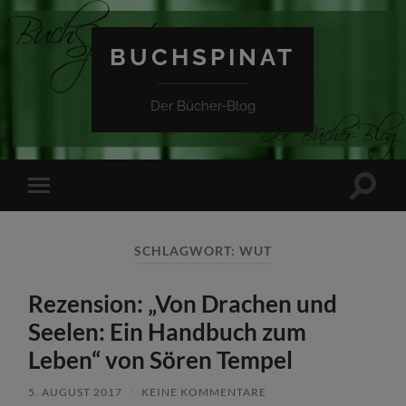
BUCHSPINAT
Der Bücher-Blog
Suchfe
Mobile-
ein-/a
Menü
ein-/ausblenden
SCHLAGWORT:
WUT
Rezension: „Von Drachen und
Seelen: Ein Handbuch zum
Leben“ von Sören Tempel
5. AUGUST 2017
/
KEINE KOMMENTARE