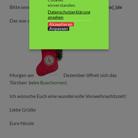
einverstanden.
Bitte sendet die Antwort an
adventsquiz[at]gmx[.]de
Datenschutzerklärung
ansehen
Das war das heutige Türchen.
Akzeptieren
Anpassen
Morgen am
Dezember öffnet sich das
Türchen beim
Buechernest.
Ich wünsche Euch eine wundervolle Vorweihnachtszeit!
Liebe Grüße
Eure Nicole