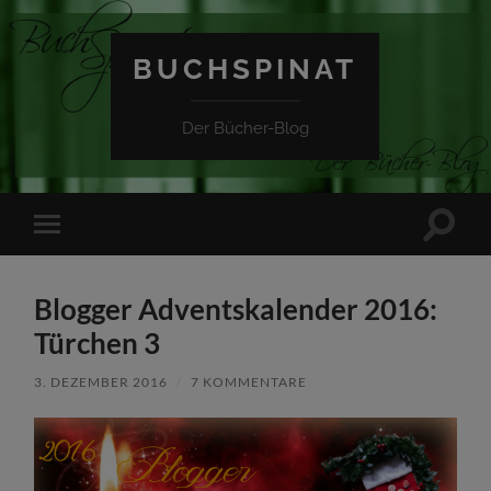
BUCHSPINAT
Der Bücher-Blog
Suchfe
Mobile-
ein-/a
Menü
ein-/ausblenden
Blogger Adventskalender 2016:
Türchen 3
3. DEZEMBER 2016
/
7 KOMMENTARE