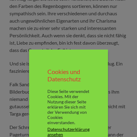
den Farben des Regenbogens sortieren, können nur
sympathisch sein. Ihre verschiedenen und durchaus
auch ungewöhnlichen Eigenarten und ihr Charisma
machen sie zu einer sehr starken und interessanten
Persönlichkeit. Auch wenn sie denkt, dass sie nicht fähig
ist, Liebe zu empfinden, bin ich fest davon überzeugt,
dass das Gegenteil der Fall ist.
Und sie ist so verdammt klug. Ausgesprochen klug. Ein
Cookies und
faszinierender Charakter!
Datenschutz
Falk Sandmann – ein Serienkiller wie aus dem
Diese Seite verwendet
Bilderbuch. Arrogant und davon überzeugt, dass ihm
Cookies. Mit der
niemand das Wasser reichen kann. Natürlich
Nutzung dieser Seite
gutaussehend und äußerst brutal. Doch er hat nicht mit
erklären Sie sich mit
der Verwendung von
Targa gerechnet.
Cookies
einverstanden.
Der Schreibstil ist gewohnt fesselnd, ein richtiger
Datenschutzerklärung
Pageturner. Ich war schon beim Prolog in den Bann der
ansehen