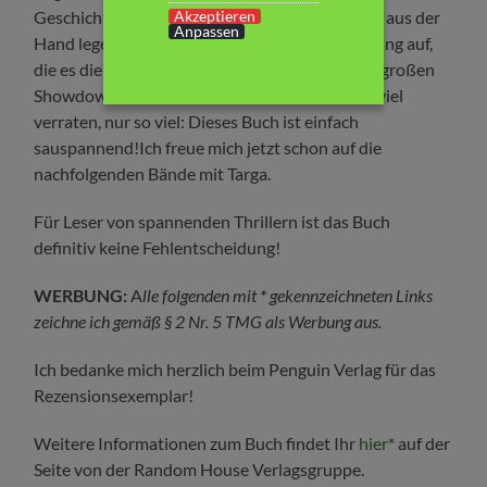
Akzeptieren
Geschichte hineingezogen und konnte es kaum aus der
Anpassen
Hand legen. Das Buch baut sehr schnell Spannung auf,
die es die ganze Zeit zu halten vermag. Bis zum großen
Showdown am Schluss. Ich kann Euch nicht zu viel
verraten, nur so viel: Dieses Buch ist einfach
sauspannend!Ich freue mich jetzt schon auf die
nachfolgenden Bände mit Targa.
Für Leser von spannenden Thrillern ist das Buch
definitiv keine Fehlentscheidung!
WERBUNG:
A
lle folgenden mit
*
gekennzeichneten Links
zeichne ich gemäß § 2 Nr. 5 TMG als Werbung aus.
Ich bedanke mich herzlich beim Penguin Verlag für das
Rezensionsexemplar!
Weitere Informationen zum Buch findet Ihr
hier
* auf der
Seite von der Random House Verlagsgruppe.