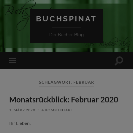
BUCHSPINAT
Der Bücher-Blog
Suchfe
Mobile-
ein-/a
Menü
ein-/ausblenden
SCHLAGWORT:
FEBRUAR
Monatsrückblick: Februar 2020
1. MÄRZ 2020
/
4 KOMMENTARE
Ihr Lieben,