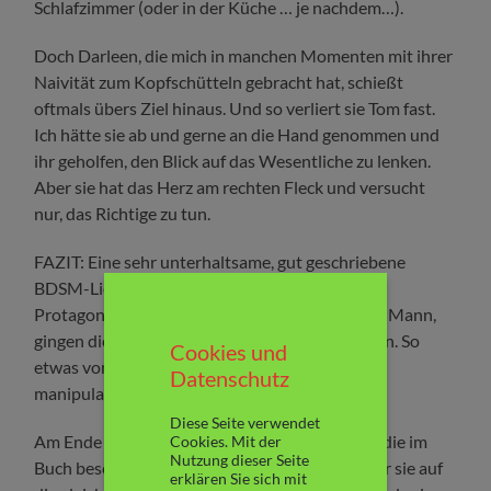
Schlafzimmer (oder in der Küche … je nachdem…).
Doch Darleen, die mich in manchen Momenten mit ihrer
Naivität zum Kopfschütteln gebracht hat, schießt
oftmals übers Ziel hinaus. Und so verliert sie Tom fast.
Ich hätte sie ab und gerne an die Hand genommen und
ihr geholfen, den Blick auf das Wesentliche zu lenken.
Aber sie hat das Herz am rechten Fleck und versucht
nur, das Richtige zu tun.
FAZIT: Eine sehr unterhaltsame, gut geschriebene
BDSM-Liebesgeschichte mit sympathischen
Protagonisten. Bis auf Lucy und Nina natürlich. Mann,
gingen die beiden mir beim Lesen auf die Nerven. So
Cookies und
etwas von unsympathisch und egoistisch und
Datenschutz
manipulativ.
Diese Seite verwendet
Am Ende des Buches findet Ihr einige Rezepte, die im
Cookies. Mit der
Nutzung dieser Seite
Buch beschrieben sind, zum nachkochen. Ob Ihr sie auf
erklären Sie sich mit