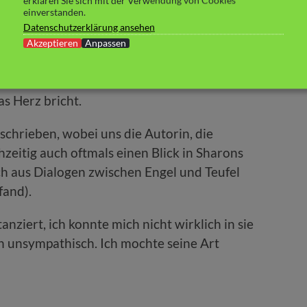
erklären Sie sich mit der Verwendung von Cookies
einverstanden.
Datenschutzerklärung ansehen
Es kostet zu viel. Sharon ist nur noch ein
Akzeptieren
Anpassen
ng zu ihrem Partner wird wackelig, ihr Leben
 Also zieht sie als letzte Möglichkeit einen
as Herz bricht.
eschrieben, wobei uns die Autorin, die
chzeitig auch oftmals einen Blick in Sharons
ch aus Dialogen zwischen Engel und Teufel
fand).
nziert, ich konnte mich nicht wirklich in sie
h unsympathisch. Ich mochte seine Art