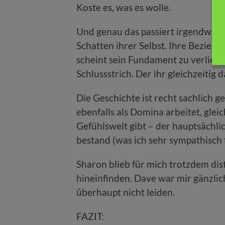
Koste es, was es wolle.
Und genau das passiert irgendwann. 
Schatten ihrer Selbst. Ihre Beziehu
scheint sein Fundament zu verlieren.
Schlussstrich. Der ihr gleichzeitig d
Die Geschichte ist recht sachlich g
ebenfalls als Domina arbeitet, glei
Gefühlswelt gibt – der hauptsächli
bestand (was ich sehr sympathisch 
Sharon blieb für mich trotzdem dista
hineinfinden. Dave war mir gänzlic
überhaupt nicht leiden.
FAZIT: