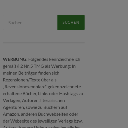
Suchen
nach:
WERBUNG:
Folgendes kennzeichne ich
gemäß § 2 Nr. 5 TMG als Werbung: In
meinen Beiträgen finden sich
Rezensionen/Texte über als
„Rezensionexemplare“ gekennzeichnete
erhaltene Bücher, Links oder Hashtags zu
Verlagen, Autoren, literarischen
Agenturen, sowie zu Büchern auf
Amazon, anderen Buchwebseiten oder
der Webseite des jeweiligen Verlags bzw.
Autors. Andere Links werden jeweils im