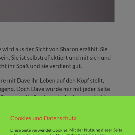
wird aus der Sicht von Sharon erzählt. Sie
in. Sie ist selbstreflektiert und mit sich und
ht ihr Spaß und sie verdient gut.
äre mit Dave ihr Leben auf den Kopf stellt,
gend. Doch Dave wurde mir mit jeder Seite
Grenzen, die Sessions sind sehr gewalttätig.
nicht wirklich etwas zu spüren. Sharon
hzeitig weiß sie, dass sein Verhalten nicht
Cookies und Datenschutz
e kann ihn nicht loslassen. Sie ist süchtig nach
Diese Seite verwendet Cookies. Mit der Nutzung dieser Seite
bringen. Sie über ihre Grenzen zu schubsen.