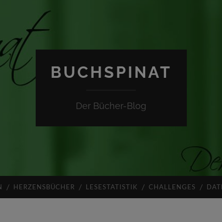
BUCHSPINAT
Der Bücher-Blog
N
HERZENSBÜCHER
LESESTATISTIK
CHALLENGES
DAT