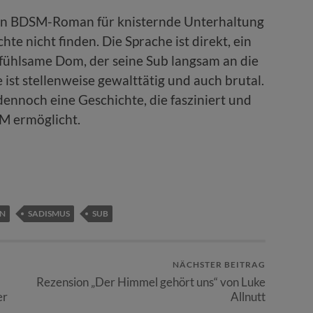
en BDSM-Roman für knisternde Unterhaltung
hte nicht finden. Die Sprache ist direkt, ein
infühlsame Dom, der seine Sub langsam an die
 ist stellenweise gewalttätig und auch brutal.
 dennoch eine Geschichte, die fasziniert und
M ermöglicht.
ON
SADISMUS
SUB
NÄCHSTER BEITRAG
,
Rezension „Der Himmel gehört uns“ von Luke
er
Allnutt