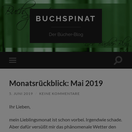
BUCHSPINAT
Der Bücher-Blog
Suchfe
Mobile-
ein-/a
Menü
ein-/ausblenden
Monatsrückblick: Mai 2019
5. JUNI 2019
/
KEINE KOMMENTARE
Ihr Lieben,
mein Lieblingsmonat ist schon vorbei. Irgendwie schade.
Aber dafür versüßt mir das phänomenale Wetter den