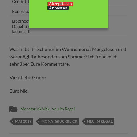
Gembri, Kira
Wovon Du träumst
Akzeptieren
Anpassen
Popescu, Adriana
Ewig und eins
Lippincott, R.,
Daughtry, M.,
Drei Schritte zu Dir
Iaconis, T.
Was habt Ihr Schönes im Wonnemonat Mai gelesen und
was mögt Ihr besonders am Sommer? Ich freue mich
sehr über Eure Kommentare.
Viele liebe Grüße
Eure Nici
Monatsrückblick
,
Neu im Regal
MAI 2019
MONATSRÜCKBLICK
NEU IM REGAL