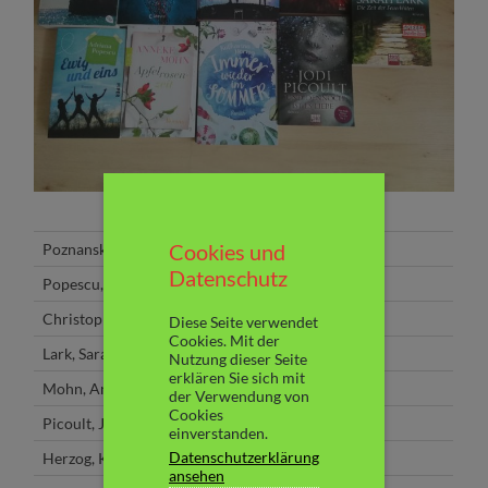
Cookies und
Poznanski, Ursula
Thalamus
Datenschutz
Popescu, Adriana
Morgen irgendwo am Meer
Christopher, Lucy
Kiss me, Kill me
Diese Seite verwendet
Cookies. Mit der
Lark, Sarah
Die Zeit der Feuerblüten
Nutzung dieser Seite
erklären Sie sich mit
Mohn, Anneke
Apfelrosenzeit
der Verwendung von
Cookies
Picoult, Jodi
Und dennoch ist es Liebe
einverstanden.
Datenschutzerklärung
Herzog, Katharina
Immer wieder im Sommer
ansehen