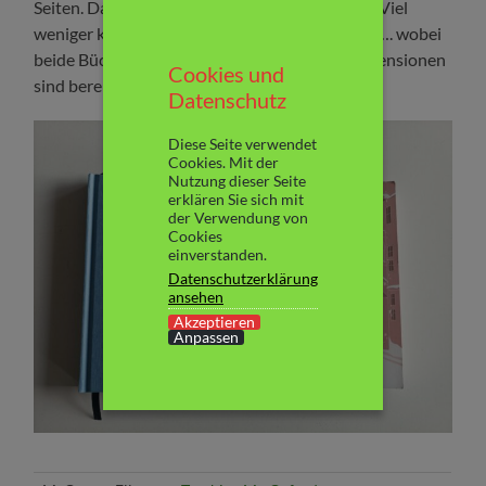
Seiten. Das niedrigste Ergebnis bisher in 2025. Viel
weniger kann es dann auch nicht mehr werden…. wobei
beide Bücher absolut großartig waren. Die Rezensionen
Cookies und
sind bereits online.
Datenschutz
Diese Seite verwendet
Cookies. Mit der
Nutzung dieser Seite
erklären Sie sich mit
der Verwendung von
Cookies
einverstanden.
Datenschutzerklärung
ansehen
Akzeptieren
Anpassen