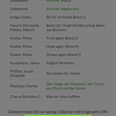
Unbekannt
Airfryer Snacks
Unbekannt
Airfryer Vegetarisch
Lodge, Gytha
Bis ihr sie findet (Band 1)
Hauert, Morawitz,
Book Up! Originelle Recycling-Ideen
Pätkau, Walach
aus Büchern
Kasten, Mona
Trust again (Band 2)
Kasten, Mona
Hope again (Band 4)
Kasten, Mona
Dream again (Band 5)
Scudamore, James
English Monsters
Phillips, Susan
Am besten für immer
Elizabeth
Der Junge, der Maulwurf, der Fuchs,
Mackesy, Charles
das Pferd und der Sturm
Cherry, Brittainy C.
Was wir leise hofften
Gelesen habe ich nur wenig: 2 Bücher mit insgesamt 396