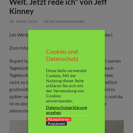
Welt. Jetzt rede ich“ von Jeff
Kinney
30. APRIL 2019
/
KEINE KOMMENTARE
[als
Werbung gekennzeichnet, da Rezensionsexemplar
]
Zum Inhalt:
Cookies und
Datenschutz
Rupert hat lange genug zugesehen, wie Greg mit seinen
Tagebüchern erfolgreich ist. Also beschließt er, auch
Diese Seite verwendet
Tagebuch zu schreiben. Doch Greg findet diese Idee
Cookies. Mit der
Nutzung dieser Seite
nicht so besonders gut und erlaubt Rupert schließlich
erklären Sie sich mit
großmütig, über ihn zu schreiben. Schließlich wird es
der Verwendung von
Cookies
später viele berühmte Biografien über ihn geben, und da
einverstanden.
ist es doch sinnvoll, wenn sein bester Freund die
Datenschutzerklärung
allererste Biografie von Greg verewigt…
ansehen
Akzeptieren
Anpassen