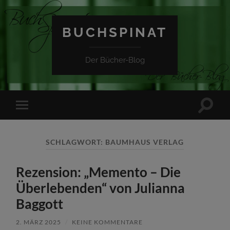
BUCHSPINAT
Der Bücher-Blog
Suchfe
Mobile-
ein-/a
Menü
ein-/ausblenden
SCHLAGWORT:
BAUMHAUS VERLAG
Rezension: „Memento – Die
Überlebenden“ von Julianna
Baggott
2. MÄRZ 2025
/
KEINE KOMMENTARE