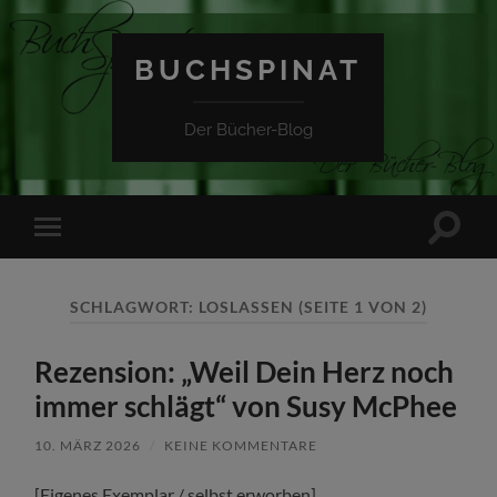
BUCHSPINAT
Der Bücher-Blog
Suchfe
Mobile-
ein-/a
Menü
ein-/ausblenden
SCHLAGWORT:
LOSLASSEN
(SEITE 1 VON 2)
Rezension: „Weil Dein Herz noch
immer schlägt“ von Susy McPhee
10. MÄRZ 2026
/
KEINE KOMMENTARE
[Eigenes Exemplar / selbst erworben]