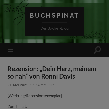
BUCHSPINAT
Der Bücher-Blog
Suchfe
Mobile-
ein-/a
Menü
ein-/ausblenden
Rezension: „Dein Herz, meinem
so nah“ von Ronni Davis
24. MAI 2021
/
1 KOMMENTAR
[Werbung/Rezensionsexemplar]
Zum Inhalt: