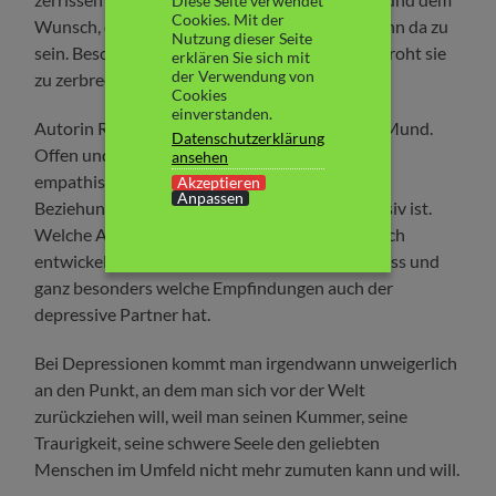
Diese Seite verwendet
Cookies. Mit der
Wunsch, der Liebe ihres Lebens zu helfen. Für ihn da zu
Nutzung dieser Seite
sein. Besonders in den dunklen Zeiten. Daran droht sie
erklären Sie sich mit
der Verwendung von
zu zerbrechen.
Cookies
einverstanden.
Autorin Ronni Davis nimmt kein Blatt vor den Mund.
Datenschutzerklärung
Offen und ehrlich und dennoch in warmen und
ansehen
empathischen Worten beschreibt sie, wie sich
Akzeptieren
Anpassen
Beziehung verändert, wenn ein Partner depressiv ist.
Welche Achterbahn an Gefühlen und Sorgen sich
entwickelt. Welchen Kummer man ertragen muss und
ganz besonders welche Empfindungen auch der
depressive Partner hat.
Bei Depressionen kommt man irgendwann unweigerlich
an den Punkt, an dem man sich vor der Welt
zurückziehen will, weil man seinen Kummer, seine
Traurigkeit, seine schwere Seele den geliebten
Menschen im Umfeld nicht mehr zumuten kann und will.