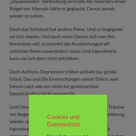
„unpassenden“ Verbindung am Ende des Sommers einen
Riegel vor. Niemals hätte er geglaubt, Devon jemals
wieder zu sehen.
Doch das Schicksal hat andere Pläne. Und so begegnen
sie sich wieder. Und auch wenn Devon sich von ihm
fernhalten will, so besteht die Annäherungskraft
zwischen ihnen unverändert stark. Und irgendwann
kann sie sich dem nicht entziehen.
Doch Ashtons Depression trüben alsbald das große
Glück. Das und die Einmischungen seiner Eltern, weil
Devon nach wie vor nicht der gewünschten
Gesellschaftsschicht entspricht.
Und Devon – die immer ganz klar ihre Ziele und Träume
vor Augen hatte, findet sich plötzlich in einer Beziehung
Cookies und
wieder, in der die Depressionen des Partners
Datenschutz
irgendwann den Alltag bestimmen. In der sie sich
zerrissen fühlt, zwischen ihren eigenen Plänen und dem