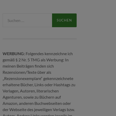
Suchen
nach:
WERBUNG:
Folgendes kennzeichne ich
gemäß § 2 Nr. 5 TMG als Werbung: In
meinen Beiträgen finden sich
Rezensionen/Texte über als
„Rezensionexemplare“ gekennzeichnete
erhaltene Bücher, Links oder Hashtags zu
Verlagen, Autoren, literarischen
Agenturen, sowie zu Büchern auf
Amazon, anderen Buchwebseiten oder
der Webseite des jeweiligen Verlags bzw.
Autors. Andere Links werden jeweils im