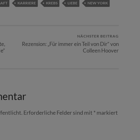
HAFT
KARRIERE
KREBS
LIEBE
NEW YORK
NÄCHSTER BEITRAG
te,
Rezension: „Für immer ein Teil von Dir“ von
de“
Colleen Hoover
mentar
fentlicht.
Erforderliche Felder sind mit
*
markiert