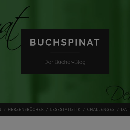
BUCHSPINAT
Der Bücher-Blog
N
HERZENSBÜCHER
LESESTATISTIK
CHALLENGES
DAT