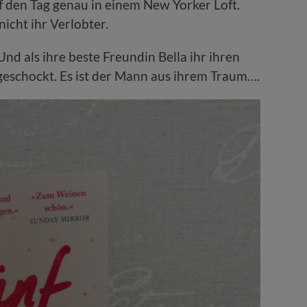
auf den Tag genau in einem New Yorker Loft.
nicht ihr Verlobter.
Und als ihre beste Freundin Bella ihr ihren
 geschockt. Es ist der Mann aus ihrem Traum….