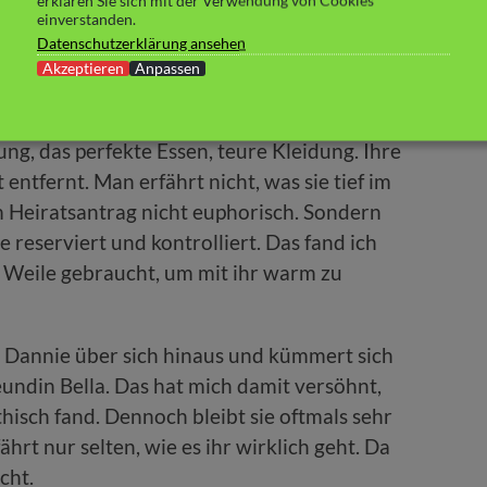
erklären Sie sich mit der Verwendung von Cookies
t mit dieser Begegnung, ihr das Leben, bzw.
einverstanden.
Datenschutzerklärung ansehen
Akzeptieren
Anpassen
sonders sympathisch. Ihr Leben ist so
 um den perfekten Job mit möglichst guter
ng, das perfekte Essen, teure Kleidung. Ihre
entfernt. Man erfährt nicht, was sie tief im
m Heiratsantrag nicht euphorisch. Sondern
 reserviert und kontrolliert. Das fand ich
e Weile gebraucht, um mit ihr warm zu
 Dannie über sich hinaus und kümmert sich
undin Bella. Das hat mich damit versöhnt,
hisch fand. Dennoch bleibt sie oftmals sehr
ährt nur selten, wie es ihr wirklich geht. Da
cht.