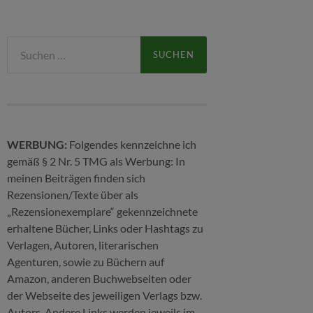
Suchen
nach:
WERBUNG:
Folgendes kennzeichne ich
gemäß § 2 Nr. 5 TMG als Werbung: In
meinen Beiträgen finden sich
Rezensionen/Texte über als
„Rezensionexemplare“ gekennzeichnete
erhaltene Bücher, Links oder Hashtags zu
Verlagen, Autoren, literarischen
Agenturen, sowie zu Büchern auf
Amazon, anderen Buchwebseiten oder
der Webseite des jeweiligen Verlags bzw.
Autors. Andere Links werden jeweils im