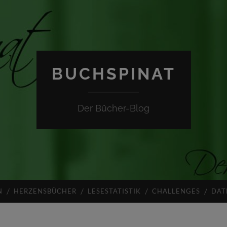
BUCHSPINAT
Der Bücher-Blog
N
HERZENSBÜCHER
LESESTATISTIK
CHALLENGES
DAT