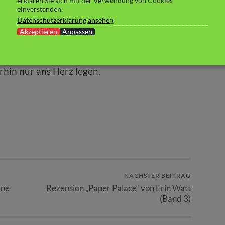
erklären Sie sich mit der Verwendung von Cookies
einverstanden.
n fesselndem Schreibstil in nichts nach. Und
Datenschutzerklärung ansehen
Akzeptieren
Anpassen
Geschichte gefangen, dass ich Band drei direkt
nem Tag ausgelesen habe.
rhin nur ans Herz legen.
NÄCHSTER BEITRAG
ine
Rezension „Paper Palace“ von Erin Watt
(Band 3)