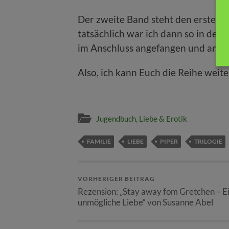
Der zweite Band steht den erstem i
tatsächlich war ich dann so in der 
im Anschluss angefangen und an ei
Also, ich kann Euch die Reihe weite
Jugendbuch
,
Liebe & Erotik
FAMILIE
LIEBE
PIPER
TRILOGIE
VORHERIGER BEITRAG
Rezension: „Stay away fom Gretchen – E
unmögliche Liebe“ von Susanne Abel