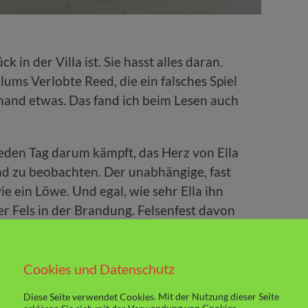
ück in der Villa ist. Sie hasst alles daran.
ms Verlobte Reed, die ein falsches Spiel
mand etwas. Das fand ich beim Lesen auch
eden Tag darum kämpft, das Herz von Ella
d zu beobachten. Der unabhängige, fast
e ein Löwe. Und egal, wie sehr Ella ihn
er Fels in der Brandung. Felsenfest davon
wird. Eines Tages.
ten Band, wenn das so einfach wäre. Gerade,
Cookies und Datenschutz
ich wieder gut zu werden scheint, geschieht
Diese Seite verwendet Cookies. Mit der Nutzung dieser Seite
al nicht.