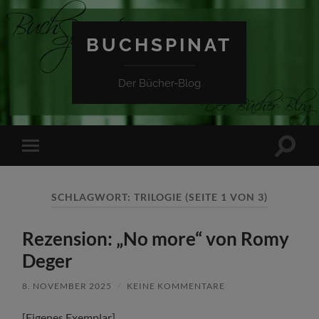
BUCHSPINAT
Der Bücher-Blog
Suchfe
Mobile-
ein-/a
Menü
ein-/ausblenden
SCHLAGWORT:
TRILOGIE
(SEITE 1 VON 3)
Rezension: „No more“ von Romy
Deger
8. NOVEMBER 2025
/
KEINE KOMMENTARE
[Eigenes Exemplar]