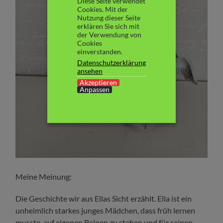
Diese Seite verwendet
Cookies. Mit der
Nutzung dieser Seite
erklären Sie sich mit
der Verwendung von
Cookies
einverstanden.
Datenschutzerklärung
ansehen
Akzeptieren
Anpassen
Meine Meinung:
Die Geschichte wir aus Ellas Sicht erzählt. Ella ist ein
unheimlich starkes junges Mädchen, dass früh lernen
musste, auf eigenen Beinen zu stehen und für seinen