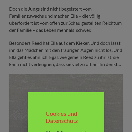
Doch die Jungs sind nicht begeistert vom
Familienzuwachs und machen Ella – die völlig
überfordert ist vom offen zur Schau gestellten Reichtum
der Familie – das Leben mehr als schwer.
Besonders Reed hat Ella auf dem Kieker. Und doch lässt
ihn das Mädchen mit den traurigen Augen nicht los. Und
Ella geht es ähnlich. Egal, wie gemein Reed zu ihr ist, sie
kann nicht verleugnen, dass sie viel zu oft an ihn denkt…
Cookies und
Datenschutz