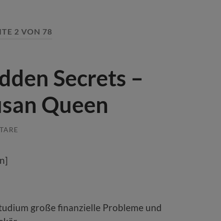
ITE 2 VON 78
dden Secrets –
usan Queen
TARE
n]
tudium große finanzielle Probleme und