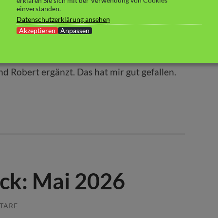
erklären Sie sich mit der Verwendung von Cookies
einverstanden.
Datenschutzerklärung ansehen
Akzeptieren
Anpassen
 erzählt wird, ist sehr unterhaltsam und
nchmal wieder die Geschichte mit kurzen
nd Robert ergänzt. Das hat mir gut gefallen.
ck: Mai 2026
TARE