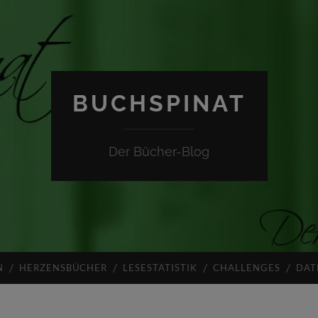
BUCHSPINAT
Der Bücher-Blog
N
HERZENSBÜCHER
LESESTATISTIK
CHALLENGES
DAT