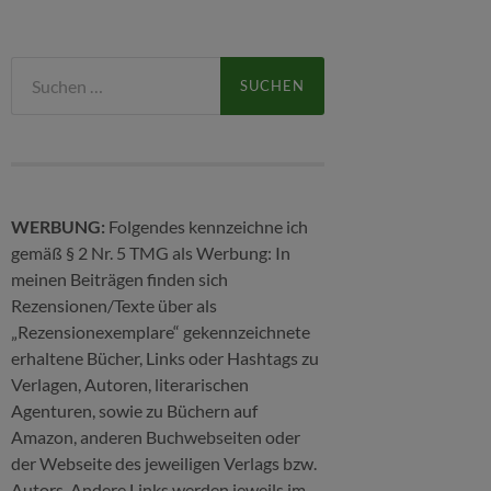
Suchen
nach:
WERBUNG:
Folgendes kennzeichne ich
gemäß § 2 Nr. 5 TMG als Werbung: In
meinen Beiträgen finden sich
Rezensionen/Texte über als
„Rezensionexemplare“ gekennzeichnete
erhaltene Bücher, Links oder Hashtags zu
Verlagen, Autoren, literarischen
Agenturen, sowie zu Büchern auf
Amazon, anderen Buchwebseiten oder
der Webseite des jeweiligen Verlags bzw.
Autors. Andere Links werden jeweils im