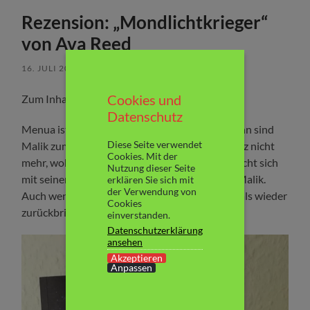
Rezension: „Mondlichtkrieger“
von Ava Reed
16. JULI 2019
/
KEINE KOMMENTARE
Cookies und
Zum Inhalt:
Datenschutz
Menua ist fassungslos. Das Königspaar und Lynn sind
Diese Seite verwendet
Malik zum Opfer gefallen. Juri weiß vor Schmerz nicht
Cookies. Mit der
mehr, wohin mit sich. Er schwört Rache und macht sich
Nutzung dieser Seite
mit seinem Seelentier Kira auf die Suche nach Malik.
erklären Sie sich mit
der Verwendung von
Auch wenn er weiß, dass Rache ihm Lynn niemals wieder
Cookies
zurückbringt.
einverstanden.
Datenschutzerklärung
ansehen
Akzeptieren
Anpassen