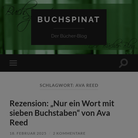
BUCHSPINAT
Der Bücher-Blog
Suchfe
Mobile-
ein-/a
Menü
ein-/ausblenden
SCHLAGWORT:
AVA REED
Rezension: „Nur ein Wort mit
sieben Buchstaben“ von Ava
Reed
18. FEBRUAR 2025
/
2 KOMMENTARE