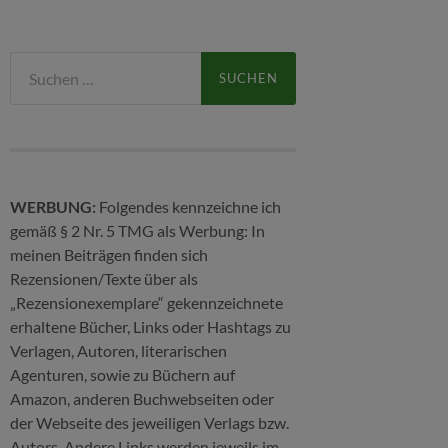
Suchen
nach:
WERBUNG:
Folgendes kennzeichne ich
gemäß § 2 Nr. 5 TMG als Werbung: In
meinen Beiträgen finden sich
Rezensionen/Texte über als
„Rezensionexemplare“ gekennzeichnete
erhaltene Bücher, Links oder Hashtags zu
Verlagen, Autoren, literarischen
Agenturen, sowie zu Büchern auf
Amazon, anderen Buchwebseiten oder
der Webseite des jeweiligen Verlags bzw.
Autors. Andere Links werden jeweils im