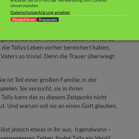
erklären Sie sich mit der Verwendung von Cookies
 den ersten Seiten zum Weinen gebracht.
einverstanden.
eise aus den Fugen und man spürt beim Lesen
Datenschutzerklärung ansehen
Akzeptieren
Anpassen
 sich alleine fühlt, trotz ihrer besten
 Tally da zu sein. Manchmal ist das schwierig
h ganz anders ist – wenn das Leben vorher so
, die Tallys Leben vorher bereichert haben,
Vaters so trivial. Denn die Trauer überwiegt
e ist Teil einer großen Familie, in der
pielen. Sie versucht, sie in ihren
 Tally kann das zu diesem Zeitpunkt nicht
ut. Und warum soll sie an einen Gott glauben,
löst jedoch etwas in ihr aus. Irgendwann –
vergangenen Zeiten, findet Tally ein Ventil,