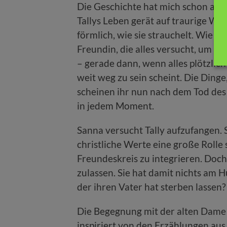
Die Geschichte hat mich schon auf
Tallys Leben gerät auf traurige W
förmlich, wie sie strauchelt. Wie sie
Freundin, die alles versucht, um für
– gerade dann, wenn alles plötzlic
weit weg zu sein scheint. Die Dinge
scheinen ihr nun nach dem Tod des 
in jedem Moment.
Sanna versucht Tally aufzufangen. Si
christliche Werte eine große Rolle s
Freundeskreis zu integrieren. Doch
zulassen. Sie hat damit nichts am H
der ihren Vater hat sterben lassen?
Die Begegnung mit der alten Dame 
inspiriert von den Erzählungen aus 