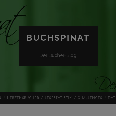
BUCHSPINAT
Der Bücher-Blog
N
HERZENSBÜCHER
LESESTATISTIK
CHALLENGES
DAT