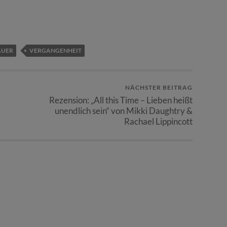
AUER
VERGANGENHEIT
NÄCHSTER BEITRAG
Rezension: „All this Time – Lieben heißt
unendlich sein“ von Mikki Daughtry &
Rachael Lippincott