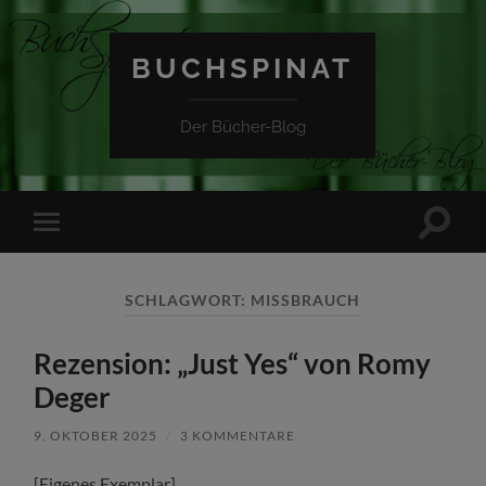
BUCHSPINAT
Der Bücher-Blog
Suchfe
Mobile-
ein-/a
Menü
ein-/ausblenden
SCHLAGWORT:
MISSBRAUCH
Rezension: „Just Yes“ von Romy
Deger
9. OKTOBER 2025
/
3 KOMMENTARE
[Eigenes Exemplar]