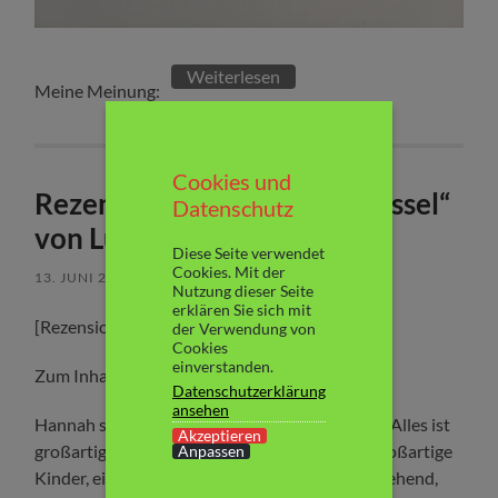
Weiterlesen
Meine Meinung:
Cookies und
Rezension: „Riss in der Schüssel“
Datenschutz
von Luisa Sturm
Diese Seite verwendet
Cookies. Mit der
13. JUNI 2022
/
1 KOMMENTAR
Nutzung dieser Seite
erklären Sie sich mit
[Rezensionsexemplar]
der Verwendung von
Cookies
einverstanden.
Zum Inhalt:
Datenschutzerklärung
ansehen
Hannah steht mitten in der Blüte ihres Lebens. Alles ist
Akzeptieren
großartig. Sie hat einen liebenden Ehemann, großartige
Anpassen
Kinder, einen Job, der sie erfüllt. Sie ist gutaussehend,