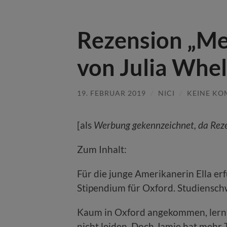
Rezension „Mei
von Julia Whe
19. FEBRUAR 2019
/
NICI
/
KEINE K
[als
Werbung gekennzeichnet, da Rez
Zum Inhalt:
Für die junge Amerikanerin Ella erf
Stipendium für Oxford. Studienschw
Kaum in Oxford angekommen, lernt
nicht leiden. Doch Jamie hat mehr Ti