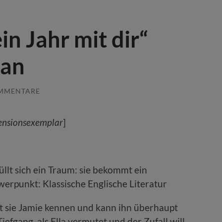
n Jahr mit dir“
lan
OMMENTARE
ensionsexemplar
]
üllt sich ein Traum: sie bekommt ein
erpunkt: Klassische Englische Literatur
 sie Jamie kennen und kann ihn überhaupt
efgang, als Ella vermutet und der Zufall will,