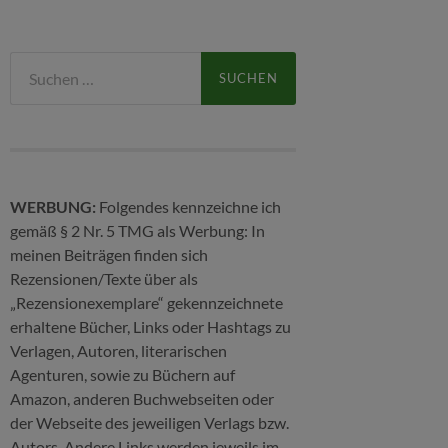
Suchen
nach:
WERBUNG:
Folgendes kennzeichne ich
gemäß § 2 Nr. 5 TMG als Werbung: In
meinen Beiträgen finden sich
Rezensionen/Texte über als
„Rezensionexemplare“ gekennzeichnete
erhaltene Bücher, Links oder Hashtags zu
Verlagen, Autoren, literarischen
Agenturen, sowie zu Büchern auf
Amazon, anderen Buchwebseiten oder
der Webseite des jeweiligen Verlags bzw.
Autors. Andere Links werden jeweils im