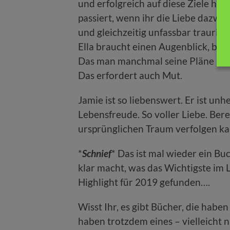
und erfolgreich auf diese Ziele hin
passiert, wenn ihr die Liebe dazwi
und gleichzeitig unfassbar traurig i
Ella braucht einen Augenblick, bis i
Das man manchmal seine Pläne ände
Das erfordert auch Mut.
Jamie ist so liebenswert. Er ist unh
Lebensfreude. So voller Liebe. Berei
ursprünglichen Traum verfolgen ka
*
Schnief
* Das ist mal wieder ein Bu
klar macht, was das Wichtigste im L
Highlight für 2019 gefunden….
Wisst Ihr, es gibt Bücher, die habe
haben trotzdem eines – vielleicht 