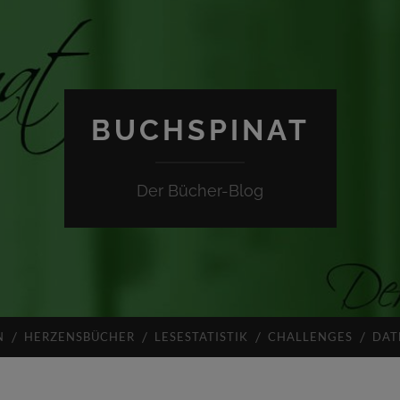
BUCHSPINAT
Der Bücher-Blog
N
HERZENSBÜCHER
LESESTATISTIK
CHALLENGES
DAT