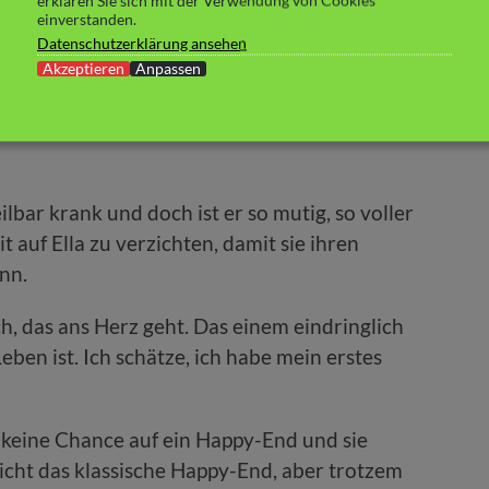
erklären Sie sich mit der Verwendung von Cookies
arbeitet. Doch eines hat sie nicht bedacht: was
einverstanden.
schen kommt? Eine Liebe, die so wunderbar
Datenschutzerklärung ansehen
st, denn ihre irdische Zeit ist begrenzt. Und
Akzeptieren
Anpassen
hr klar wird, was sie wirklich im Leben will.
rt, weil der Plan ein anderer geworden ist.
eilbar krank und doch ist er so mutig, so voller
t auf Ella zu verzichten, damit sie ihren
nn.
ch, das ans Herz geht. Das einem eindringlich
eben ist. Ich schätze, ich habe mein erstes
n keine Chance auf ein Happy-End und sie
nicht das klassische Happy-End, aber trotzem