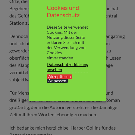
Orte, die Protagonisten und die historischen
Cookies und
Begebenheiten sehr detailliert und liebevoll. Man hat
Datenschutz
das Gefühl, gleich neben Joe und Nora in der Central
Station zu stehen.
Diese Seite verwendet
Cookies. Mit der
Dennoch fand ich die Geschichte stellenweise langatmig
Nutzung dieser Seite
erklären Sie sich mit
und ich bin nicht wirklich mit Nora und Joe warm
der Verwendung von
geworden. Ihre Liebesgeschichte blieb für mich zu
Cookies
oberflächlich. Der mystische Touch, den ich nach Lesen
einverstanden.
Datenschutzerklärung
des Klappentextes erwartet hatte, wurde nur vage
ansehen
vermittelt. Mir fehlte etwas. Aber das ist meine
Akzeptieren
subjektive Meinung.
Anpassen
Für Menschen, die das Leben in den zwanziger und
dreißiger Jahren faszinierend finden, ist dieser Roman
großartig, denn die Autorin versteht es, die damalige
Zeit mit ihren Worten lebendig zu machen.
Ich bedanke mich herzlich bei Harper Collins für das
Rezensionsexemplar.