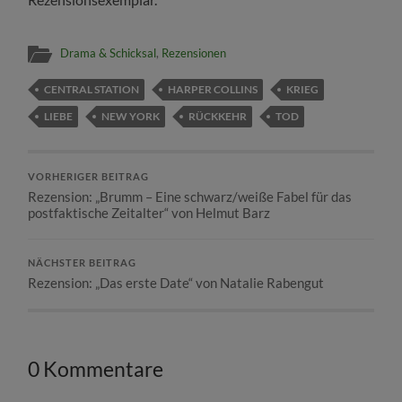
Drama & Schicksal
,
Rezensionen
CENTRAL STATION
HARPER COLLINS
KRIEG
LIEBE
NEW YORK
RÜCKKEHR
TOD
VORHERIGER BEITRAG
Rezension: „Brumm – Eine schwarz/weiße Fabel für das
postfaktische Zeitalter“ von Helmut Barz
NÄCHSTER BEITRAG
Rezension: „Das erste Date“ von Natalie Rabengut
0 Kommentare