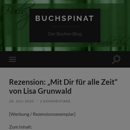
BUCHSPINAT
Der Bücher-Blog
Suchfe
Mobile-
ein-/a
Menü
ein-/ausblenden
Rezension: „Mit Dir für alle Zeit“
von Lisa Grunwald
28. JULI 2020
/
2 KOMMENTARE
[Werbung / Rezensionsexemplar]
Zum Inhalt: