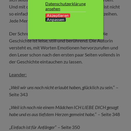
Datenschutzerklärung
Und mit der Vergangenheit abzuschließen. Das ist nicht
ansehen
so einfach. Dazu braucht es Zeit, Vertrauen, Verzeihen.
Akzeptieren
Anpassen
Jede Menge Gespräche. Und Mut.
Der Schreibstil ist erfrischend, direkt und klar. Die
Geschichte ist leise, still und berührend. Die Autorin
versteht es, mit Worten Emotionen hervorzurufen und
den Leser schon nach den ersten paar Seiten vollends in
der Geschichte eintauchen zu lassen.
Leander:
„
Weil wir uns noch nicht erlaubt haben, glücklich zu sein.
“ –
Seite 343
„
Weil ich noch nie einem Mädchen ICH LIEBE DICH gesagt
habe und es aus tiefstem Herzen gemeint habe.
“ – Seite 348
„
Einfach ist für Anfänger
“ – Seite 350