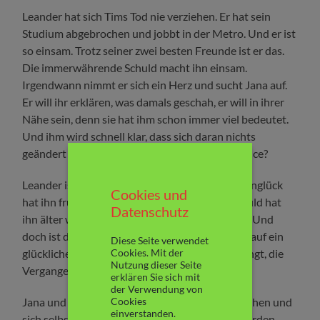
Leander hat sich Tims Tod nie verziehen. Er hat sein
Studium abgebrochen und jobbt in der Metro. Und er ist
so einsam. Trotz seiner zwei besten Freunde ist er das.
Die immerwährende Schuld macht ihn einsam.
Irgendwann nimmt er sich ein Herz und sucht Jana auf.
Er will ihr erklären, was damals geschah, er will in ihrer
Nähe sein, denn sie hat ihm schon immer viel bedeutet.
Und ihm wird schnell klar, dass sich daran nichts
geändert hat. Doch haben die beiden eine Chance?
Leander ist ein ernsthafter junger Mann. Das Unglück
Cookies und
hat ihn früh erwachsen werden lassen. Die Schuld hat
Datenschutz
ihn älter werden lassen, mehr als gut für ihn ist. Und
doch ist da in ihm ein kleiner Funken Hoffnung auf ein
Diese Seite verwendet
glückliches Leben mit Jana. Wenn es ihnen gelingt, die
Cookies. Mit der
Nutzung dieser Seite
Vergangenheit hinter sich zu lassen.
erklären Sie sich mit
der Verwendung von
Jana und Tim versuchen, den anderen zu verstehen und
Cookies
einverstanden.
sich selbst über ihre eigenen Gefühle klar zu werden.