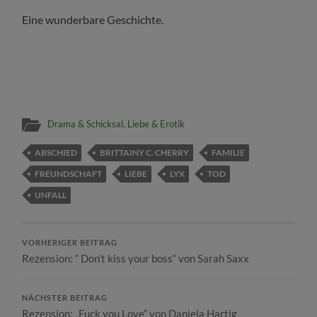
Eine wunderbare Geschichte.
Drama & Schicksal
,
Liebe & Erotik
ABSCHIED
BRITTAINY C. CHERRY
FAMILIE
FREUNDSCHAFT
LIEBE
LYX
TOD
UNFALL
VORHERIGER BEITRAG
Rezension: “ Don’t kiss your boss“ von Sarah Saxx
NÄCHSTER BEITRAG
Rezension: „Fuck you Love“ von Daniela Hartig