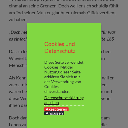
einmal an seine Grenzen. Doch weil er sich schuldig fühlt
am Tod seiner Mutter, glaubt er, niemals Glück verdient
zu haben.
„Doch mein Herz konnte nicht mehr brechen, dafür war
es einfach schon zu oft gebrochen worden.“ – Seite 165
Cookies und
Datenschutz
Das zu lesen hat mir beim Lesen das Herz gebrochen.
Wieviel Leid er erfahren hat. Und ist trotzdem ein
Diese Seite verwendet
Mensch mit guten Werten geworden.
Cookies. Mit der
Nutzung dieser Seite
erklären Sie sich mit
Als Kennedy wieder in seinem Leben auftaucht, will er
der Verwendung von
zuerst nichts mit ihr zu tun haben, doch die beiden
Cookies
waren bereits als Kinder miteinander verbunden und
einverstanden.
Datenschutzerklärung
diese Verbindung ist niemals abgerissen. Auch wenn
ansehen
ihnen das beiden nicht mehr bewusst war.
Akzeptieren
Anpassen
Doch dann wird ihm klar, dass Kennedy dabei ist am
Leben zu ertrinken. Das sie sehr einsam ist und die