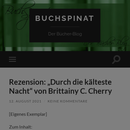
BUCHSPINAT
Der Bücher-Blog
Suchfe
Mobile-
ein-/a
Menü
ein-/ausblenden
Rezension: „Durch die kälteste
Nacht“ von Brittainy C. Cherry
12. AUGUST 2021
/
KEINE KOMMENTARE
[Eigenes Exemplar]
Zum Inhalt: